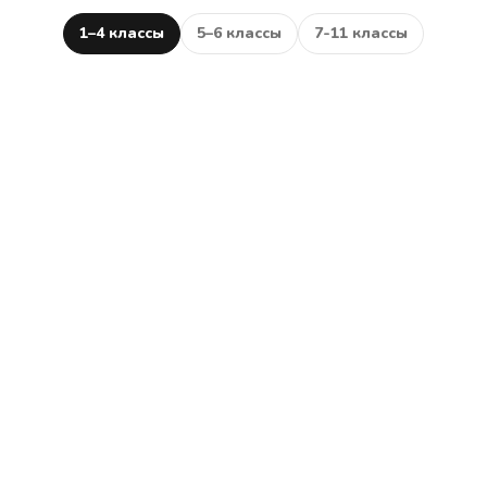
1–4 классы
5–6 классы
7-11 классы
Блочное
программирование
на Scratch
2
–
4
классы
Изучим основы блочного
программирования и создадим
первые игры.