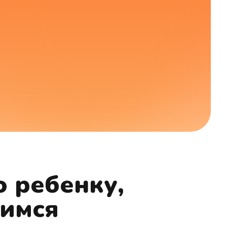
о ребенку,
тимся